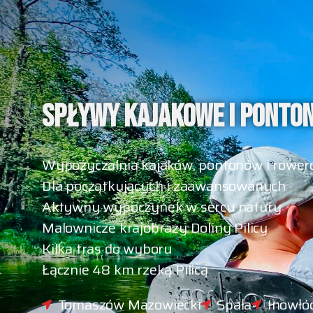
SPŁYWY KAJAKOWE I PONTON
Wypożyczalnia kajaków, pontonów i roweró
Dla początkujących i zaawansowanych
Aktywny wypoczynek w sercu natury
Malownicze krajobrazy Doliny Pilicy
Kilka tras do wyboru
Łącznie 48 km rzeką Pilicą
Tomaszów Mazowiecki
Spała
Inowłó