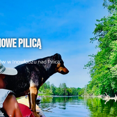
OWE PILICĄ
w w Inowłodzu nad Pilicą.
dz