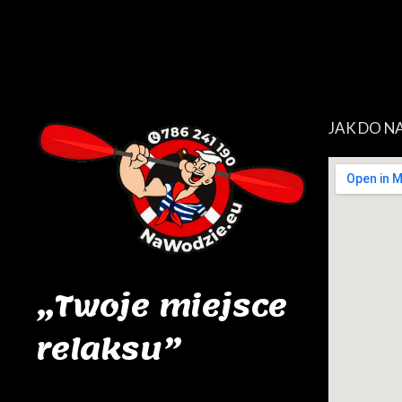
JAK DO NA
„Twoje miejsce
relaksu”