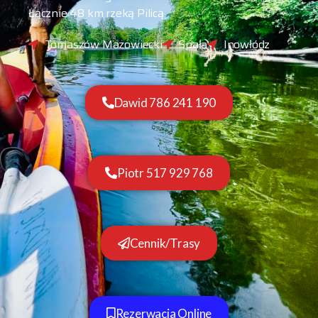
Łącznie 48 km rzeką Pilicą
Tomaszów Mazowiecki
Spała
Inowłódz
Dawid 786 241 190
Piotr 517 929 768
Cennik/Trasy
Rezerwacja Online