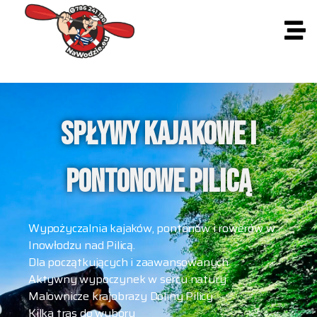
SPŁYWY KAJAKOWE I
PONTONOWE PILICĄ
Wypożyczalnia kajaków, pontonów i rowerów w
Inowłodzu nad Pilicą.
Dla początkujących i zaawansowanych
Aktywny wypoczynek w sercu natury
Malownicze krajobrazy Doliny Pilicy
Kilka tras do wyboru