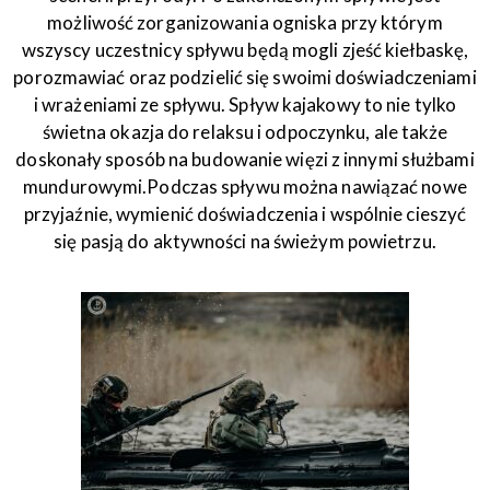
możliwość zorganizowania ogniska przy którym
wszyscy uczestnicy spływu będą mogli zjeść kiełbaskę,
porozmawiać oraz podzielić się swoimi doświadczeniami
i wrażeniami ze spływu. Spływ kajakowy to nie tylko
świetna okazja do relaksu i odpoczynku, ale także
doskonały sposób na budowanie więzi z innymi służbami
mundurowymi.Podczas spływu można nawiązać nowe
przyjaźnie, wymienić doświadczenia i wspólnie cieszyć
się pasją do aktywności na świeżym powietrzu.