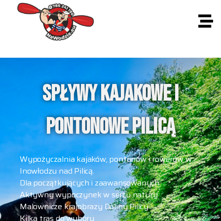
SPŁYWY KAJAKOWE I
PONTONOWE PILICĄ
Wypożyczalnia kajaków, pontonów i rowerów w
Inowłodzu nad Pilicą.
Dla początkujących i zaawansowanych
Aktywny wypoczynek w sercu natury
Malownicze krajobrazy Doliny Pilicy
Kilka tras do wyboru