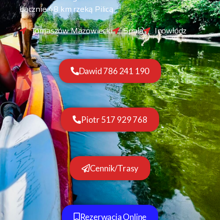
Łącznie 48 km rzeką Pilicą
Tomaszów Mazowiecki
Spała
Inowłódz
Dawid 786 241 190
Piotr 517 929 768
Cennik/Trasy
Rezerwacja Online