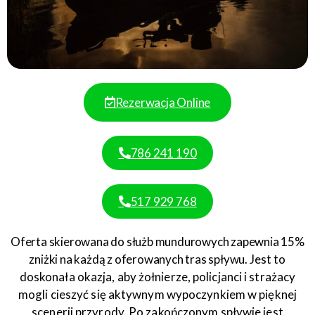
Rezerwacja Online
786 241 190
517 929 768
Oferta skierowana do służb mundurowych zapewnia 15%
zniżki na każdą z oferowanych tras spływu.
Jest to
doskonała okazja, aby żołnierze, policjanci i strażacy
mogli cieszyć się aktywnym wypoczynkiem w pięknej
scenerii przyrody. Po zakończonym spływie jest