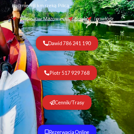
Łącznie 48 km rzeką Pilicą
Tomaszów Mazowiecki
Spała
Inowłódz
Dawid 786 241 190
Piotr 517 929 768
Cennik/Trasy
Rezerwacja Online