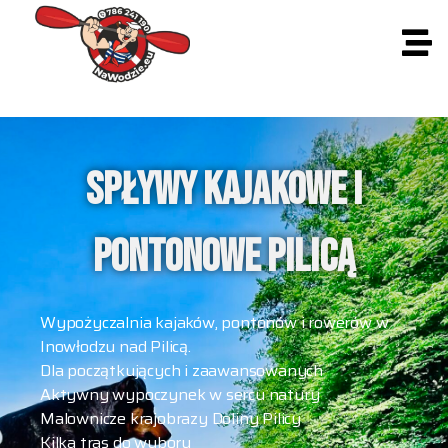
SPŁYWY KAJAKOWE I
PONTONOWE PILICĄ
Wypożyczalnia kajaków, pontonów i rowerów w
Inowłodzu nad Pilicą.
Dla początkujących i zaawansowanych
Aktywny wypoczynek w sercu natury
Malownicze krajobrazy Doliny Pilicy
Kilka tras do wyboru