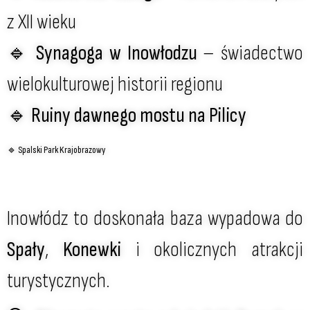
z XII wieku
🔹
Synagoga w Inowłodzu
– świadectwo
wielokulturowej historii regionu
🔹
Ruiny dawnego mostu na Pilicy
🔹
Spalski Park Krajobrazowy
Inowłódz to doskonała baza wypadowa do
Spały
,
Konewki
i okolicznych atrakcji
turystycznych.